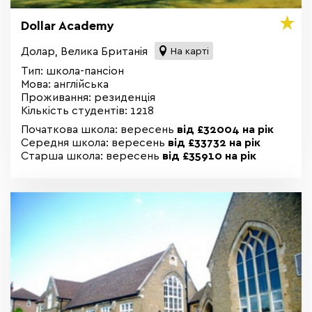
Dollar Academy
Долар, Велика Британія
На карті
Тип: школа-пансіон
Мова: англійська
Проживання: резиденція
Кількість студентів: 1218
Початкова школа: вересень
від
£32004 на рік
Середня школа: вересень
від £33732 на рік
Старша школа: вересень
від £35910 на рік