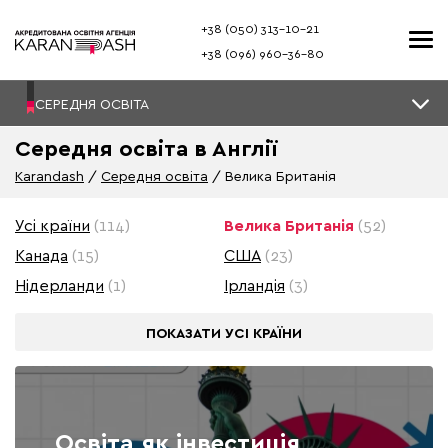
+38 (050) 313–10-21
+38 (096) 960–36-80
СЕРЕДНЯ ОСВІТА
Середня освіта в Англії
Karandash
Середня освіта
Велика Британія
Усі країни
(114)
Велика Британія
(52)
Канада
(15)
США
(23)
Нідерланди
(1)
Ірландія
(3)
ПОКАЗАТИ
УСІ КРАЇНИ
Освіта як інвестиція