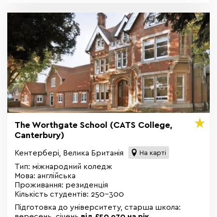
The Worthgate School (CATS College,
Canterbury)
Кентербері, Велика Британія
На карті
Тип: міжнародний коледж
Мова: англійська
Проживання: резиденція
Кількість студентів: 250-300
Підготовка до університету, старша школа:
вересень, січень
від £50 970 на рік