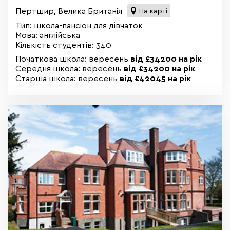
Пертшир, Велика Британія
На карті
Тип: школа-пансіон для дівчаток
Мова: англійська
Кількість студентів: 340
Початкова школа: вересень
від £34200 на рік
Середня школа: вересень
від £34200 на рік
Старша школа: вересень
від £42045 на рік