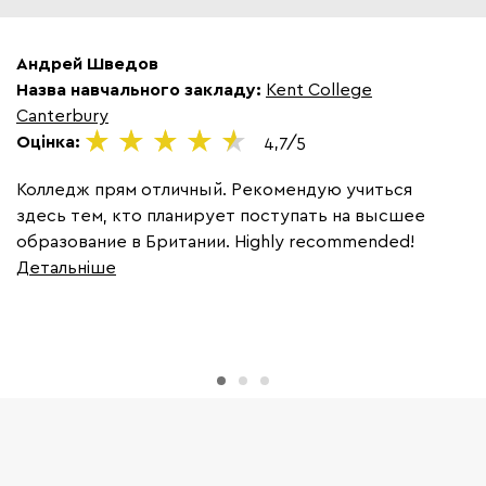
Андрей Шведов
М
Назва навчального закладу:
Kent College
Н
Canterbury
C
Оцінка:
4,7/5
О
Колледж прям отличный. Рекомендую учиться
С
здесь тем, кто планирует поступать на высшее
п
образование в Британии. Highly recommended!
п
Детальніше
м
ф
Д