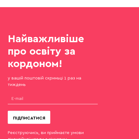
Найважливіше
про освіту за
кордоном!
у вашій поштовій скриньці 1 раз на
тиждень
ПІДПИСАТИСЯ
Реєструючись, ви приймаєте умови
ліцензійної угоди з кінцевим