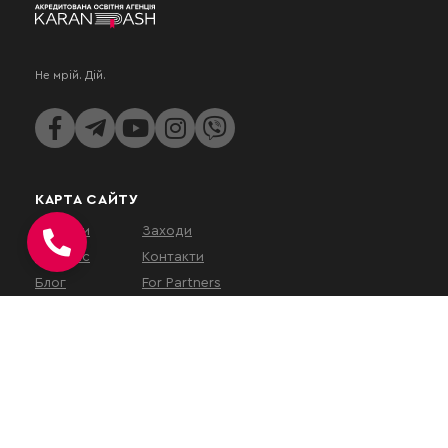
Не мрій. Дій.
КАРТА САЙТУ
Послуги
Заходи
Про нас
Контакти
Блог
For Partners
КОНТАКТИ
вул. Євгена Коновальця, 32Г,
Київ, 01133, Україна
На час військового