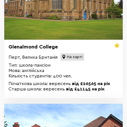
Glenalmond College
Перт, Велика Британія
На карті
Тип: школа-пансіон
Мова: англійська
Кількість студентів: 400 чел.
Початкова школа: вересень
від £26565 на рік
Старша школа: вересень
від £41145 на рік